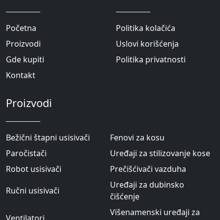
Početna
Politika kolačića
Proizvodi
Uslovi korišćenja
Gde kupiti
Politika privatnosti
Kontakt
Proizvodi
Bežični štapni usisivači
Fenovi za kosu
Paročistači
Uređaji za stilizovanje kose
Robot usisivači
Prečišćivači vazduha
Uređaji za dubinsko
Ručni usisivači
čišćenje
Višenamenski uređaji za
Ventilatori