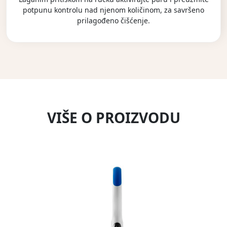
potpunu kontrolu nad njenom količinom, za savršeno
prilagođeno čišćenje.
VIŠE O PROIZVODU