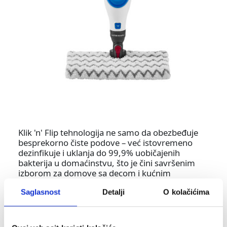
Klik 'n' Flip tehnologija ne samo da obezbeđuje
besprekorno čiste podove – već istovremeno
dezinfikuje i uklanja do 99,9% uobičajenih
bakterija u domaćinstvu, što je čini savršenim
izborom za domove sa decom i kućnim
ljubimcima.*
Saglasnost
Detalji
O kolačićima
Dirt Grip krpe za uklanjanje tvrdokornih mrlja
Jednostavnim okretanjem glave parnog mopa
možete očistiti dvostruko veću površinu,