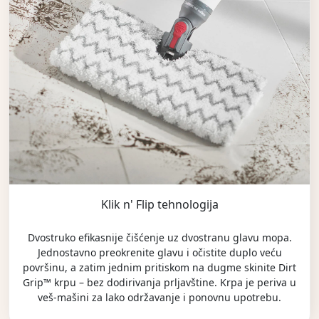
Klik n' Flip tehnologija
Dvostruko efikasnije čišćenje uz dvostranu glavu mopa.
Jednostavno preokrenite glavu i očistite duplo veću
površinu, a zatim jednim pritiskom na dugme skinite Dirt
Grip™ krpu – bez dodirivanja prljavštine. Krpa je periva u
veš-mašini za lako održavanje i ponovnu upotrebu.