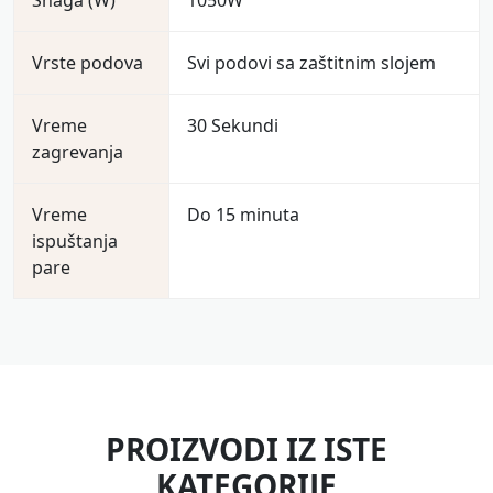
Snaga (W)
1050W
Vrste podova
Svi podovi sa zaštitnim slojem
Vreme
30 Sekundi
zagrevanja
Vreme
Do 15 minuta
ispuštanja
pare
PROIZVODI IZ ISTE
KATEGORIJE