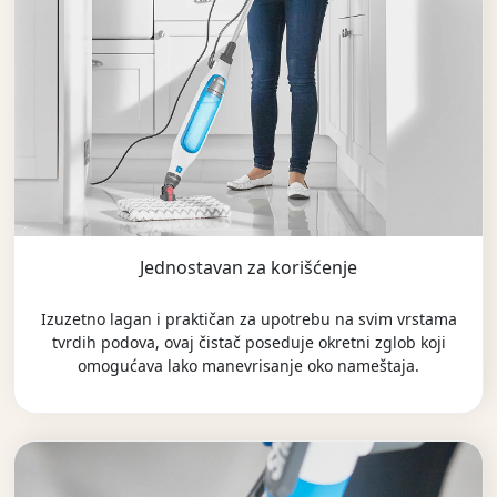
Jednostavan za korišćenje
Izuzetno lagan i praktičan za upotrebu na svim vrstama
tvrdih podova, ovaj čistač poseduje okretni zglob koji
omogućava lako manevrisanje oko nameštaja.