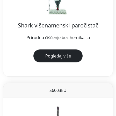
Shark višenamenski paročistač
Prirodno čišćenje bez hemikalija
Pogledaj više
S6003EU