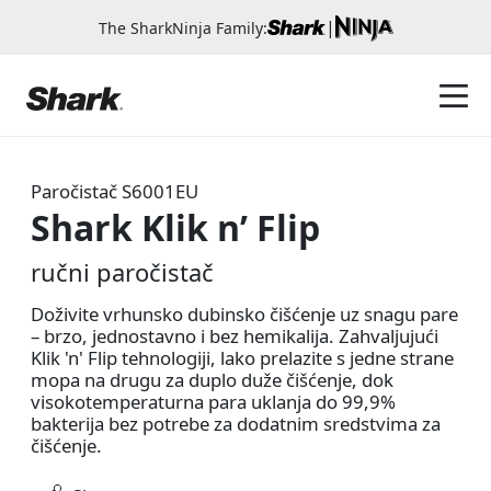
|
The SharkNinja Family:
Paročistač
S6001EU
​Shark Klik n’ Flip
ručni paročistač
Doživite vrhunsko dubinsko čišćenje uz snagu pare
– brzo, jednostavno i bez hemikalija. Zahvaljujući
Klik 'n' Flip tehnologiji, lako prelazite s jedne strane
mopa na drugu za duplo duže čišćenje, dok
visokotemperaturna para uklanja do 99,9%
bakterija bez potrebe za dodatnim sredstvima za
čišćenje.