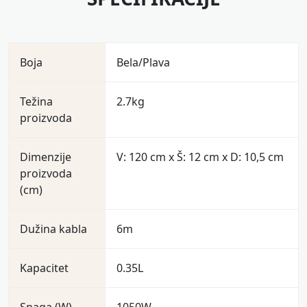
Boja
Bela/Plava
Težina
2.7kg
proizvoda
Dimenzije
V: 120 cm x Š: 12 cm x D: 10,5 cm
proizvoda
(cm)
Dužina kabla
6m
Kapacitet
0.35L