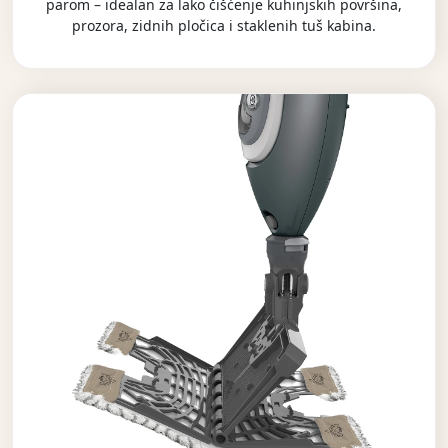
parom – idealan za lako čišćenje kuhinjskih površina,
prozora, zidnih pločica i staklenih tuš kabina.