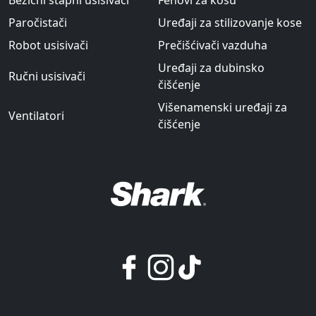
Bežični štapni usisivači
Fenovi za kosu
Paročistači
Uređaji za stilizovanje kose
Robot usisivači
Prečišćivači vazduha
Uređaji za dubinsko
Ručni usisivači
čišćenje
Višenamenski uređaji za
Ventilatori
čišćenje