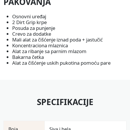
PAKOVANJA
Osnovni uređaj
2 Dirt Grip krpe
Posuda za punjenje
Crevo za dodatke
Mali alat za čišćenje iznad poda + jastučić
Koncentraciona mlaznica
Alat za ribanje sa parnim mlazom
Bakarna četka
Alat za čišćenje uskih pukotina pomoću pare
SPECIFIKACIJE
Boja
Siva i bela