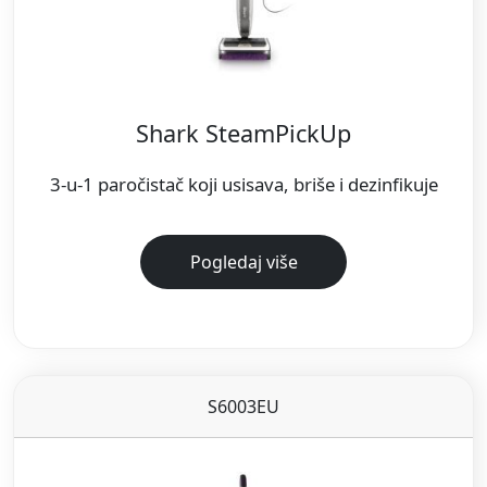
Shark SteamPickUp
3-u-1 paročistač koji usisava, briše i dezinfikuje
Pogledaj više
S6003EU