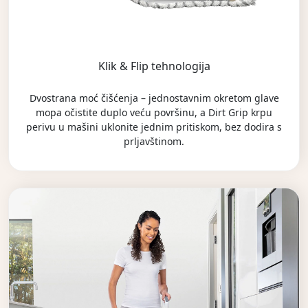
Klik & Flip tehnologija
Dvostrana moć čišćenja – jednostavnim okretom glave
mopa očistite duplo veću površinu, a Dirt Grip krpu
perivu u mašini uklonite jednim pritiskom, bez dodira s
prljavštinom.