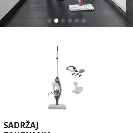
Jednostavno vratite glavu mopa u osnovni
položaj i obrišite pod jednim potezom.
2 automatska režima pare
LOW: za lagano svakodnevno čišćenje
HIGH: za prometna područja i upornu prljavštinu
Napunite rezervoar za vodu kapaciteta 500 ml i
krenite sa čišćenjem za samo 30 sekundi.
Standby režim omogućava kratke pauze bez
nepotrebnog trošenja pare.
*Testovi dezinfekcije sprovedeni su u
kontrolisanim uslovima.
Rezultati u domaćinstvu mogu varirati.
Klik n’ Flip glava mopa koristi se isključivo u HIGH
režimu rada.
Ne primenjivati u Steam Blaster režimu.
Pogledajte uputstvo za detalje.
SADRŽAJ