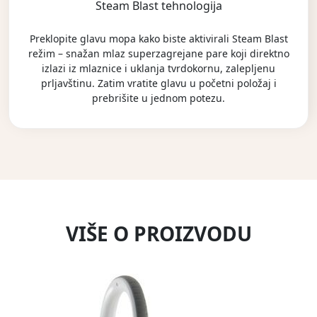
Steam Blast tehnologija
Preklopite glavu mopa kako biste aktivirali Steam Blast
režim – snažan mlaz superzagrejane pare koji direktno
izlazi iz mlaznice i uklanja tvrdokornu, zalepljenu
prljavštinu. Zatim vratite glavu u početni položaj i
prebrišite u jednom potezu.
VIŠE O PROIZVODU