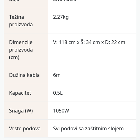
Težina
2.27kg
proizvoda
Dimenzije
V: 118 cm x Š: 34 cm x D: 22 cm
proizvoda
(cm)
Dužina kabla
6m
Kapacitet
0.5L
Snaga (W)
1050W
Vrste podova
Svi podovi sa zaštitnim slojem