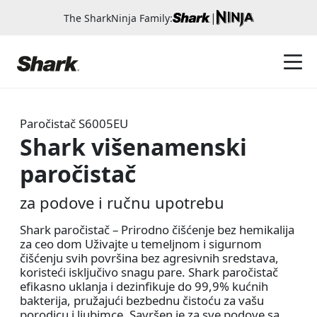
|
The SharkNinja Family:
Paročistač
S6005EU
Shark višenamenski
paročistač
za podove i ručnu upotrebu
Shark paročistač – Prirodno čišćenje bez hemikalija
za ceo dom Uživajte u temeljnom i sigurnom
čišćenju svih površina bez agresivnih sredstava,
koristeći isključivo snagu pare. Shark paročistač
efikasno uklanja i dezinfikuje do 99,9% kućnih
bakterija, pružajući bezbednu čistoću za vašu
porodicu i ljubimce. Savršen je za sve podove sa