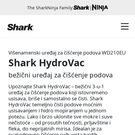
|
The SharkNinja Family:
Višenamenski uređaj za čišćenje podova
WD210EU
Shark HydroVac
bežični uređaj za čišćenje podova
Upoznajte Shark HydroVac – bežični 3-u-1
uređaj za čišćenje podova koji istovremeno
usisava, briše i samostalno se čisti. Shark
HydroVac temeljno čisti podove moćnim
usisavanjem i hidro mopiranjem u jednom
potezu. Lako i brzo uklonite sve mokre i suve
nečistoće – od prosutih tečnosti, prljavštine i
fleka, do neprijatnih mirisa. Idealan je za
svakodnevno čišćenje svih vrsta tvrdih