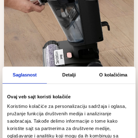
Saglasnost
Detalji
O kolačićima
Ovaj veb sajt koristi kolačiće
Lako pražnjenje
Koristimo kolačiće za personalizaciju sadržaja i oglasa,
pružanje funkcija društvenih medija i analiziranje
Dva odvojena rezervoara za vodu sprečavaju mešanje
saobraćaja. Takođe delimo informacije o tome kako
čiste i prljave vode. Zahvaljujući naprednoj tehnologiji
koristite sajt sa partnerima za društvene medije,
filtriranja nečistoća, čvrsti ostaci se efikasno odvajaju
oglašavanje i analitiku koji mogu da ih kombinuju sa