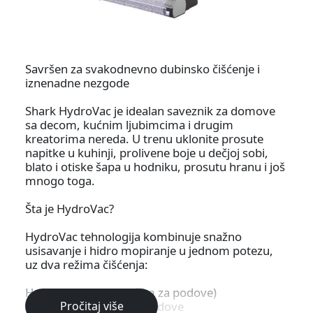
Savršen za svakodnevno dubinsko čišćenje i
iznenadne nezgode
Shark HydroVac je idealan saveznik za domove
sa decom, kućnim ljubimcima i drugim
kreatorima nereda. U trenu uklonite prosute
napitke u kuhinji, prolivene boje u dečjoj sobi,
blato i otiske šapa u hodniku, prosutu hranu i još
mnogo toga.
Šta je HydroVac?
HydroVac tehnologija kombinuje snažno
usisavanje i hidro mopiranje u jednom potezu,
uz dva režima čišćenja:
Hard Floor Mode (Režim za podove)
1. Dubinski čisti tvrde podove
Pročitaj više