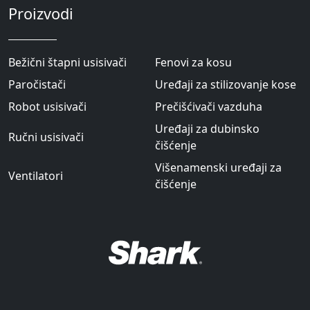
Proizvodi
Bežični štapni usisivači
Fenovi za kosu
Paročistači
Uređaji za stilizovanje kose
Robot usisivači
Prečišćivači vazduha
Uređaji za dubinsko
Ručni usisivači
čišćenje
Višenamenski uređaji za
Ventilatori
čišćenje