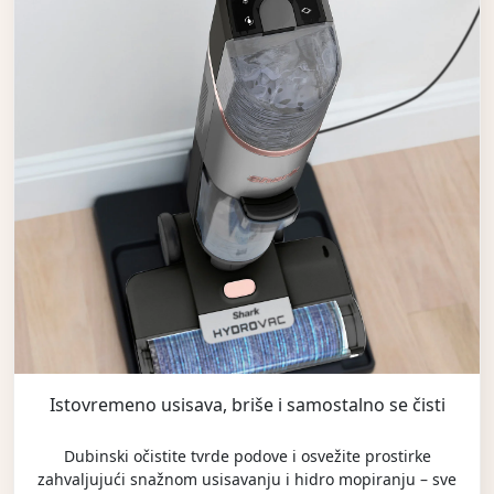
Istovremeno usisava, briše i samostalno se čisti
Dubinski očistite tvrde podove i osvežite prostirke
zahvaljujući snažnom usisavanju i hidro mopiranju – sve