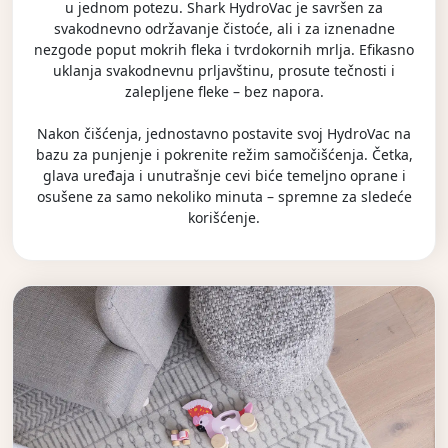
u jednom potezu. Shark HydroVac je savršen za
svakodnevno održavanje čistoće, ali i za iznenadne
nezgode poput mokrih fleka i tvrdokornih mrlja. Efikasno
uklanja svakodnevnu prljavštinu, prosute tečnosti i
zalepljene fleke – bez napora.
Nakon čišćenja, jednostavno postavite svoj HydroVac na
bazu za punjenje i pokrenite režim samočišćenja. Četka,
glava uređaja i unutrašnje cevi biće temeljno oprane i
osušene za samo nekoliko minuta – spremne za sledeće
korišćenje.