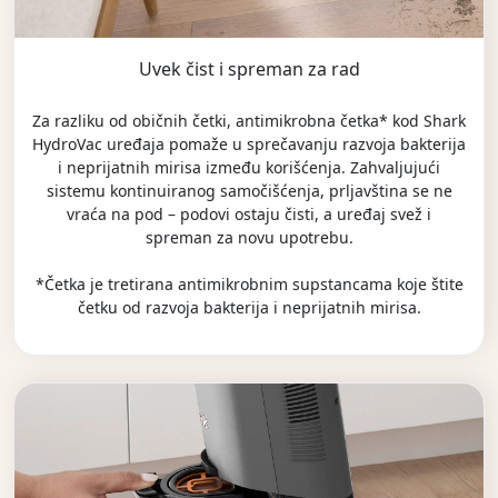
Uvek čist i spreman za rad
Za razliku od običnih četki, antimikrobna četka* kod Shark
HydroVac uređaja pomaže u sprečavanju razvoja bakterija
i neprijatnih mirisa između korišćenja. Zahvaljujući
sistemu kontinuiranog samočišćenja, prljavština se ne
vraća na pod – podovi ostaju čisti, a uređaj svež i
spreman za novu upotrebu.
*Četka je tretirana antimikrobnim supstancama koje štite
četku od razvoja bakterija i neprijatnih mirisa.