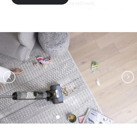
2. Efikasno uklanja prosute tečnosti,
svakodnevnu prljavštinu i neprijatne mirise – od
blata i otisaka stopala do prosutih napitaka i
žitarica
3. Idealan za sve podne površine, uključujući
parket, pločice, mermer i laminat
Freshen Mode (Režim osvežavanja)
1. Čisti i osvežava prostirke, tanke tepihe i
otirače – savršen za otirače na ulazu
2. Uklanja površinsku prljavštinu i neprijatne
mirise
Brzo sušenje
Podovi i prostirke su skoro odmah spremni za
hodanje nakon čišćenja.
Tehnologija neutralizacije mirisa
Shark višenamensko sredstvo za čišćenje
podova sa tehnologijom neutralizacije
neprijatnih mirisa efikasno uklanja neugodne
mirise i sprečava njihovo ponovno stvaranje,